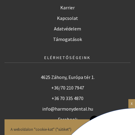
Karrier
Kapcsolat
Adatvédelem
Támogatások
ELÉRHETŐSÉGEINK
4625 Záhony, Európa tér 1.
+36/70 210 7947
+36 70 335 4870
info@harmonydental.hu
Facebook
Instagram
A weboldalon "cookie-kat" ("sütiket")